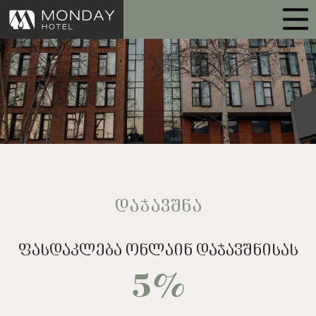
ᲓᲐᲯᲐᲕᲨᲜᲐ
ფასდაკლება ონლაინ დაჯავშნისას
5%