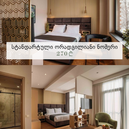
Სტანდარტული Ორადგილიანი Ნომერი
270 §
თანამედროვე დიზაინის ოთახი აღჭუვრილია
კონდიციონერით, პლაზმური ტელევიზორით,
ვრცლად
საკაბელო და სატელიტური ...