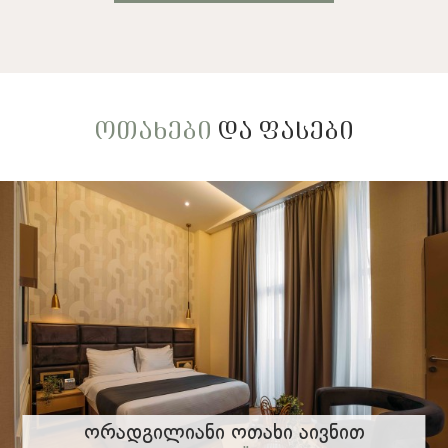
ᲝᲗᲐᲮᲔᲑᲘ
ᲓᲐ ᲤᲐᲡᲔᲑᲘ
Ორადგილიანი Ოთახი Აივნით