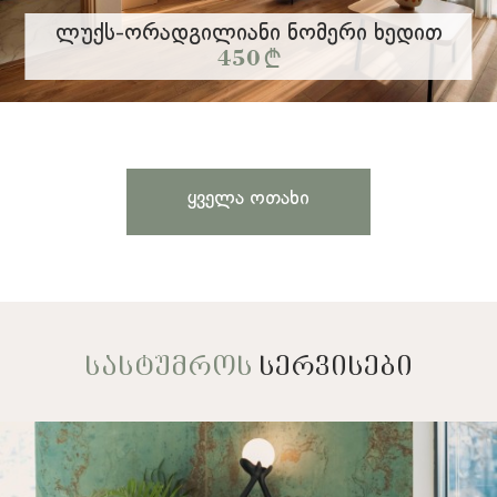
Ლუქს-Ორადგილიანი Ნომერი Ხედით
450 §
ვრცლად
Ყველა Ოთახი
ᲡᲐᲡᲢᲣᲛᲠᲝᲡ
ᲡᲔᲠᲕᲘᲡᲔᲑᲘ