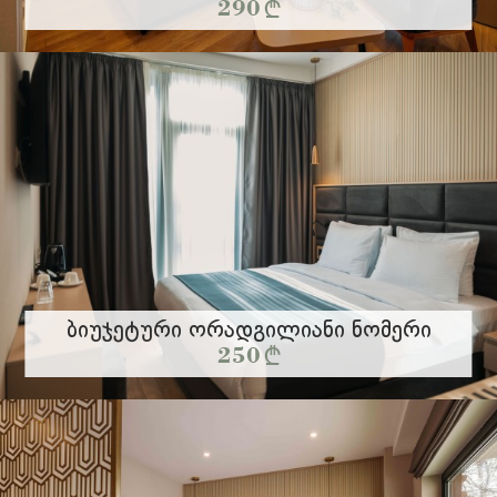
290 §
ვრცლად
Ბიუჯეტური Ორადგილიანი Ნომერი
250 §
ვრცლად